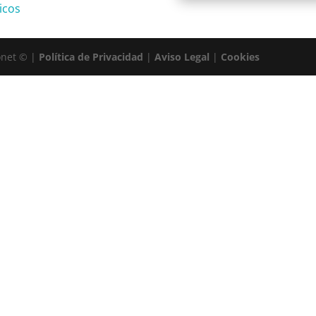
icos
onet © |
Política de Privacidad
|
Aviso Legal
|
Cookies